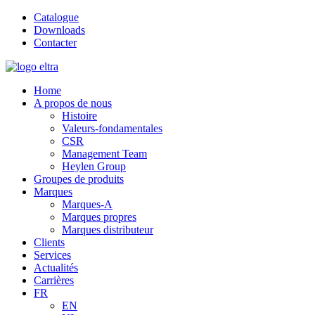
Catalogue
Downloads
Contacter
Home
A propos de nous
Histoire
Valeurs-fondamentales
CSR
Management Team
Heylen Group
Groupes de produits
Marques
Marques-A
Marques propres
Marques distributeur
Clients
Services
Actualités
Carrières
FR
EN