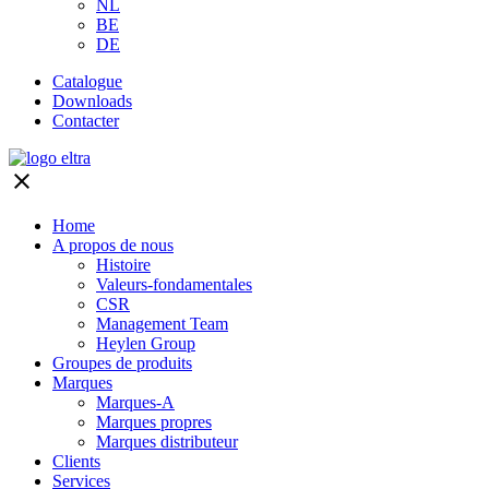
NL
BE
DE
Catalogue
Downloads
Contacter
close
Home
A propos de nous
Histoire
Valeurs-fondamentales
CSR
Management Team
Heylen Group
Groupes de produits
Marques
Marques-A
Marques propres
Marques distributeur
Clients
Services